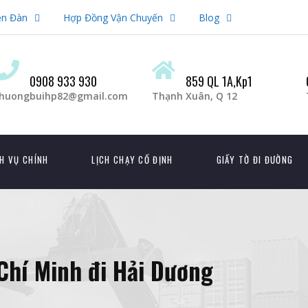
ễn Đàn
Hợp Đồng Vận Chuyến
Blog
0908 933 930
859 QL 1A,Kp1
huongbuihp82@gmail.com
Thạnh Xuân, Q 12
H VỤ CHÍNH
LỊCH CHẠY CỐ ĐỊNH
GIẤY TỜ ĐI ĐƯỜNG
Chí Minh đi Hải Dương