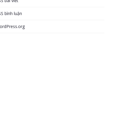
S bài viết
S bình luận
ordPress.org