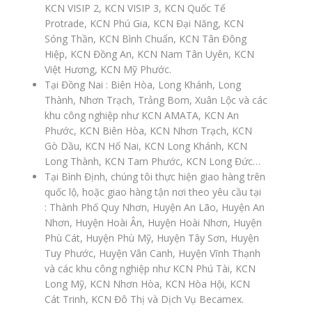
KCN VISIP 2, KCN VISIP 3, KCN Quốc Tế
Protrade, KCN Phú Gia, KCN Đại Năng, KCN
Sóng Thần, KCN Bình Chuẩn, KCN Tân Đông
Hiệp, KCN Đồng An, KCN Nam Tân Uyên, KCN
Việt Hương, KCN Mỹ Phước.
Tại Đồng Nai : Biên Hòa, Long Khánh, Long
Thành, Nhơn Trạch, Trảng Bom, Xuân Lộc và các
khu công nghiệp như KCN AMATA, KCN An
Phước, KCN Biên Hòa, KCN Nhơn Trạch, KCN
Gò Dầu, KCN Hố Nai, KCN Long Khánh, KCN
Long Thành, KCN Tam Phước, KCN Long Đức…
Tại Bình Định, chúng tôi thực hiện giao hàng trên
quốc lộ, hoặc giao hàng tận nơi theo yêu cầu tại
: Thành Phố Quy Nhơn, Huyện An Lão, Huyện An
Nhơn, Huyện Hoài Ân, Huyện Hoài Nhơn, Huyện
Phù Cát, Huyện Phù Mỹ, Huyện Tây Sơn, Huyện
Tuy Phước, Huyện Vân Canh, Huyện Vĩnh Thạnh
và các khu công nghiệp như KCN Phú Tài, KCN
Long Mỹ, KCN Nhơn Hòa, KCN Hòa Hội, KCN
Cát Trinh, KCN Đô Thị và Dịch Vụ Becamex.