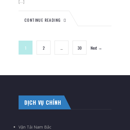
[…]
CONTINUE READING
1
2
…
30
Next →
DỊCH VỤ CHÍNH
Vận Tải Nam Bắc