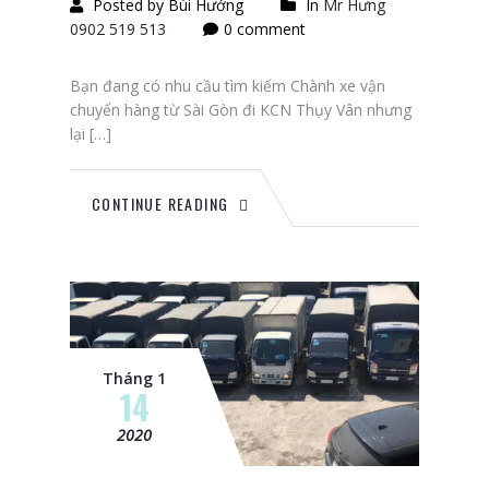
Posted by Bùi Hướng
In
Mr Hưng
0902 519 513
0 comment
Bạn đang có nhu cầu tìm kiếm Chành xe vận
chuyển hàng từ Sài Gòn đi KCN Thụy Vân nhưng
lại […]
CONTINUE READING
Tháng 1
14
2020