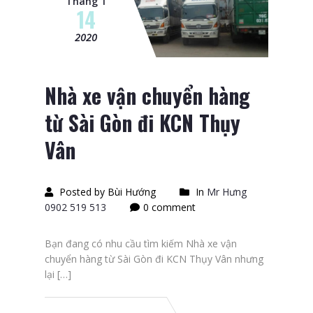
Tháng 1
14
2020
Nhà xe vận chuyển hàng
từ Sài Gòn đi KCN Thụy
Vân
Posted by Bùi Hướng
In
Mr Hưng
0902 519 513
0 comment
Bạn đang có nhu cầu tìm kiếm Nhà xe vận
chuyển hàng từ Sài Gòn đi KCN Thụy Vân nhưng
lại […]