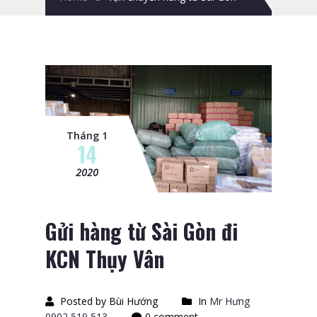
Tháng 1
14
2020
Gửi hàng từ Sài Gòn đi
KCN Thụy Vân
Posted by Bùi Hướng
In
Mr Hưng
0902 519 513
0 comment