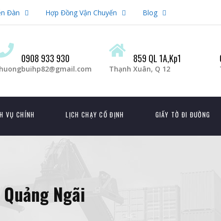
ễn Đàn
Hợp Đồng Vận Chuyến
Blog
0908 933 930
859 QL 1A,Kp1
huongbuihp82@gmail.com
Thạnh Xuân, Q 12
H VỤ CHÍNH
LỊCH CHẠY CỐ ĐỊNH
GIẤY TỜ ĐI ĐƯỜNG
 Quảng Ngãi