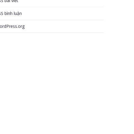
S bài viết
S bình luận
ordPress.org