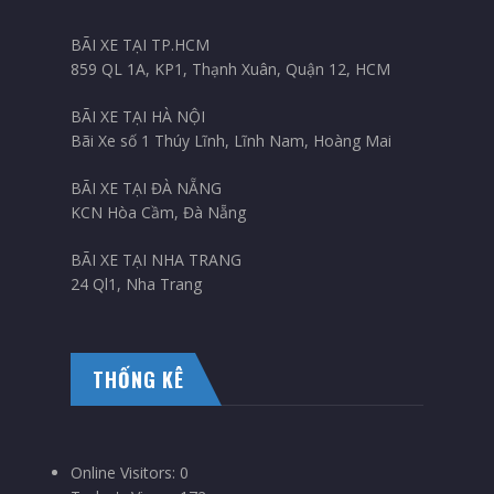
BÃI XE TẠI TP.HCM
859 QL 1A, KP1, Thạnh Xuân, Quận 12, HCM
BÃI XE TẠI HÀ NỘI
Bãi Xe số 1 Thúy Lĩnh, Lĩnh Nam, Hoàng Mai
BÃI XE TẠI ĐÀ NẴNG
KCN Hòa Cầm, Đà Nẵng
BÃI XE TẠI NHA TRANG
24 Ql1, Nha Trang
THỐNG KÊ
Online Visitors:
0