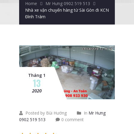
Home
Mr Hưng 0902 519 513
Nhà xe vận chuyển hàng từ Sài Gòn đi KCN
Đình Trám
Tháng 1
13
2020
Posted by Bùi Hướng
In
Mr Hưng
0902 519 513
0 comment