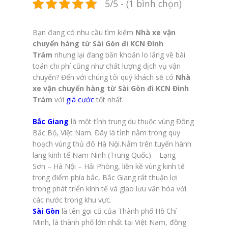
5/5 - (1 bình chọn)
Bạn đang có nhu cầu tìm kiếm
Nhà xe vận
chuyển hàng từ Sài Gòn đi KCN Đình
Trám
nhưng lại đang băn khoăn lo lắng về bài
toán chi phí cũng như chất lượng dịch vụ vận
chuyển? Đến với chúng tôi quý khách sẽ có
Nhà
xe vận chuyển hàng từ Sài Gòn đi KCN Đình
Trám
với
giá cước
tốt nhất.
Bắc Giang
là một tỉnh trung du thuộc vùng Đông
Bắc Bộ, Việt Nam. Đây là tỉnh nằm trong quy
hoạch vùng thủ đô Hà Nội.Nằm trên tuyến hành
lang kinh tế Nam Ninh (Trung Quốc) – Lạng
Sơn – Hà Nội – Hải Phòng, liền kề vùng kinh tế
trọng điểm phía bắc, Bắc Giang rất thuận lợi
trong phát triển kinh tế và giao lưu văn hóa với
các nước trong khu vực.
Sài Gòn
là tên gọi cũ của Thành phố Hồ Chí
Minh, là thành phố lớn nhất tại Việt Nam, đồng