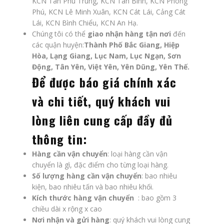
KCN Tân Phú Trung, KCN Tân Bình, KCN Phong
Phú, KCN Lê Minh Xuân, KCN Cát Lái, Cảng Cát
Lái, KCN Bình Chiểu, KCN An Hạ.
Chúng tôi có thể
giao nhận hàng tận nơi
đến
các quận huyện:
Thành Phố Bắc Giang, Hiệp
Hòa, Lạng Giang, Lục Nam, Lục Ngạn, Sơn
Động, Tân Yên, Việt Yên, Yên Dũng, Yên Thế.
Để được báo giá chính xác
và chi tiết, quý khách vui
lòng liên cung cấp đầy đủ
thông tin:
Hàng cần vận chuyển
: loại hàng cần vận
chuyển là gì, đặc điểm cho từng loại hàng.
Số lượng hàng cần vận chuyển
: bao nhiêu
kiện, bao nhiêu tấn và bao nhiêu khối.
Kích thước hàng vận chuyển
: bao gồm 3
chiều dài x rộng x cao
Nơi nhận và gửi hàng
: quý khách vui lòng cung