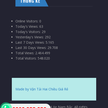
THỐNG KÊ
Online Visitors:
0
Today's Views:
63
Today's Visitors:
29
Yesterday's Views:
292
Last 7 Days Views:
5.165
Last 30 Days Views:
29.708
Total Views:
2.464.499
Total Visitors:
548.020
Made by Vận Tải Hai Chiều Giá Rẻ
© Copyrights 2015 Nhà Xe Nam Bắc. All rights