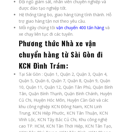
Đội ngũ giám sát, nhân viên chuyên nghiệp và
được đào tạo nghiệp tốt.
Hệ thống tăng bo, giao hàng từng tỉnh thành. Hỗ
trợ giao hàng tận nơi theo yêu cầu.
Mỗi ngày chúng tôi
vận chuyển 400 tấn hàng
và
xe chạy liên tục đi các tuyến.
Phương thức
Nhà xe vận
chuyển hàng từ Sài Gòn đi
KCN Đình Trám
:
Tại Sài Gòn : Quận 1, Quận 2, Quận 3, Quận 4,
Quận 5, Quận 6, Quận 7, Quận 8, Quận 9, Quận
10, Quận 11, Quận 12, Quận Tân Phú, Quận Bình
Tân, Quận Bình Thạnh, Quận Bình Chánh, Huyện
Củ Chi, Huyện Hóc Môn, Huyện Cần Giờ và các
khu công nghiệp KCN Đông Nam, KCN Linh
Trung, KCN Hiệp Phước, KCN Tân Thuận, KCN
Vĩnh Lộc, KCN Tậy Bắc Củ Chi, Khu công nghệ
cao TP. HCM, KCN Tân Thới Hiệp, KCN Tân Tạo,