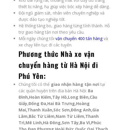
Kho bãi rộng rãi, thoáng mát với đầy đủ trang
thiết bị nâng, hạ giúp việc bốc xếp hàng dễ dàng.
Đội ngũ giám sát, nhân viên chuyên nghiệp và
được đào tạo nghiệp tốt.
Hệ thống tăng bo, giao hàng từng tỉnh thành. Hỗ
trợ giao hàng tận nơi theo yêu cầu.
Mỗi ngày chúng tôi
vận chuyển 400 tấn hàng
và
xe chạy liên tục đi các tuyến.
Phương thức
Nhà xe vận
chuyển hàng từ Hà Nội đi
Phú Yên
:
Chúng tôi có thể
giao
nhận hàng tận nơi
tại
các quận huyện trên địa bàn Hà Nội:
Ba
Đình,Hoàn Kiếm,Tây Hồ,Long Biên,Cầu
Giấy,Đống Đa,Hai Bà Trưng,Hoàng
Mai,Thanh Xuân,Sóc Sơn,Đông Anh,Gia
Lâm,Bắc Từ Liêm,Nam Từ Liêm,Thanh
Trì,Mê Linh,Hà Đông,Sơn Tây,Ba Vì,Phúc
Thọ,Đan Phượng,Hoài Đức,Quốc Oai,Thạch