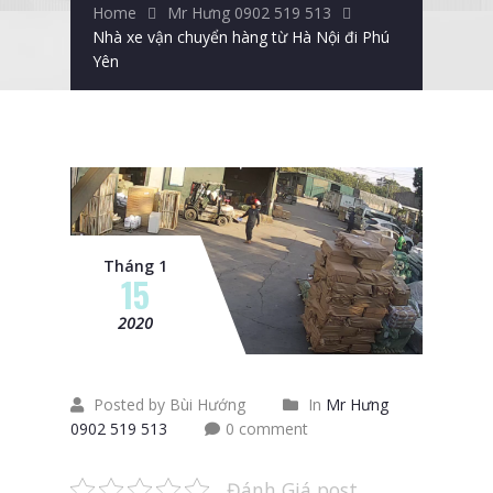
Home
Mr Hưng 0902 519 513
Nhà xe vận chuyển hàng từ Hà Nội đi Phú
Yên
Tháng 1
15
2020
Posted by Bùi Hướng
In
Mr Hưng
0902 519 513
0 comment
Đánh Giá post