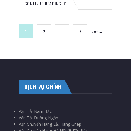
CONTINUE READING
1
2
…
8
Next →
DỊCH VỤ CHÍNH
Vận Tải Nam Bắc
Vận Tải Đường Ngắn
Vận Chuyển Hàng Lẻ, Hàng Ghép
Vận Chuyển Hàng Hà Nôi đi Tây Bắc