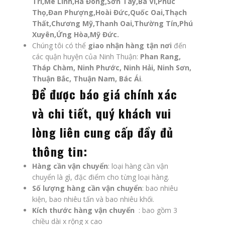
Trì,Mê Linh,Hà Đông,Sơn Tây,Ba Vì,Phúc
Thọ,Đan Phượng,Hoài Đức,Quốc Oai,Thạch
Thất,Chương Mỹ,Thanh Oai,Thường Tín,Phú
Xuyên,Ứng Hòa,Mỹ Đức.
Chúng tôi có thể
giao nhận hàng tận nơi
đến
các quận huyện của Ninh Thuận:
Phan Rang,
Tháp Chàm, Ninh Phước, Ninh Hải, Ninh Sơn,
Thuận Bắc, Thuận Nam, Bác Ái
.
Để được báo giá chính xác
và chi tiết, quý khách vui
lòng liên cung cấp đầy đủ
thông tin:
Hàng cần vận chuyển
: loại hàng cần vận
chuyển là gì, đặc điểm cho từng loại hàng.
Số lượng hàng cần vận chuyển
: bao nhiêu
kiện, bao nhiêu tấn và bao nhiêu khối.
Kích thước hàng vận chuyển
: bao gồm 3
chiều dài x rộng x cao