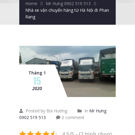
Home
Mr Hưng 0902 519 513
Nhà xe vận chuyển hàng từ Hà Nội đi Phan
Rang
Tháng 1
15
2020
Posted by Bùi Hướng
In
Mr Hưng
0902 519 513
0 comment
4.5/5 - (2 bình chọn)