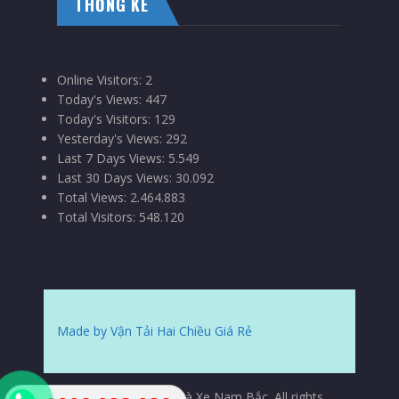
THỐNG KÊ
Online Visitors:
2
Today's Views:
447
Today's Visitors:
129
Yesterday's Views:
292
Last 7 Days Views:
5.549
Last 30 Days Views:
30.092
Total Views:
2.464.883
Total Visitors:
548.120
Made by Vận Tải Hai Chiều Giá Rẻ
© Copyrights 2015 Nhà Xe Nam Bắc. All rights