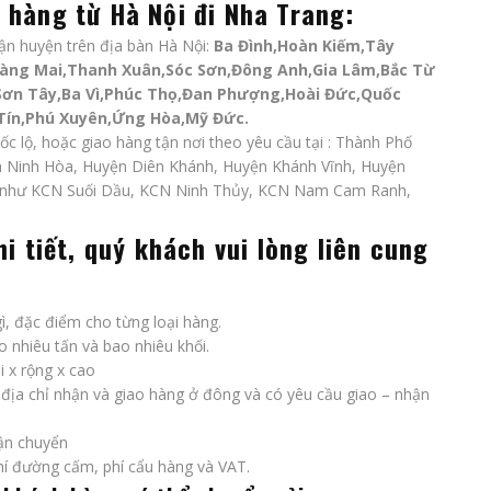
 hàng từ Hà Nội đi Nha Trang
:
ận huyện trên địa bàn Hà Nội:
Ba Đình,Hoàn Kiếm,Tây
oàng Mai,Thanh Xuân,Sóc Sơn,Đông Anh,Gia Lâm,Bắc Từ
Sơn Tây,Ba Vì,Phúc Thọ,Đan Phượng,Hoài Đức,Quốc
Tín,Phú Xuyên,Ứng Hòa,Mỹ Đức.
ốc lộ, hoặc giao hàng tận nơi theo yêu cầu tại : Thành Phố
n Ninh Hòa, Huyện Diên Khánh, Huyện Khánh Vĩnh, Huyện
 như KCN Suối Dầu, KCN Ninh Thủy, KCN Nam Cam Ranh,
i tiết, quý khách vui lòng liên cung
gì, đặc điểm cho từng loại hàng.
ao nhiêu tấn và bao nhiêu khối.
 x rộng x cao
p địa chỉ nhận và giao hàng ở đông và có yêu cầu giao – nhận
vận chuyển
phí đường cấm, phí cẩu hàng và VAT.