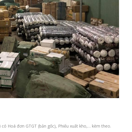
m
i có Hoá đơn GTGT (bản gốc), Phiếu xuất kho,… kèm theo.