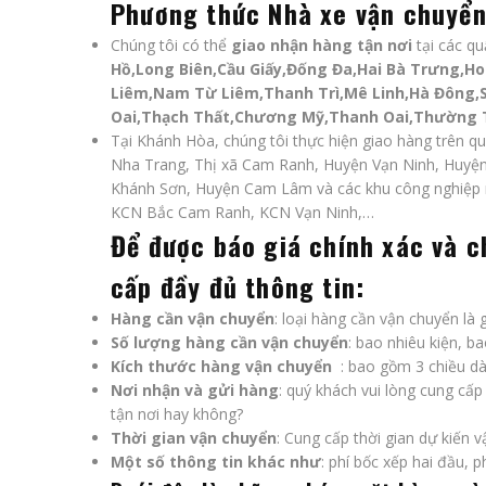
Phương thức
Nhà xe vận chuyển
Chúng tôi có thể
giao
nhận hàng tận nơi
tại các qu
Hồ,Long Biên,Cầu Giấy,Đống Đa,Hai Bà Trưng,H
Liêm,Nam Từ Liêm,Thanh Trì,Mê Linh,Hà Đông,
Oai,Thạch Thất,Chương Mỹ,Thanh Oai,Thường 
Tại Khánh Hòa, chúng tôi thực hiện giao hàng trên qu
Nha Trang, Thị xã Cam Ranh, Huyện Vạn Ninh, Huyệ
Khánh Sơn, Huyện Cam Lâm và các khu công nghiệp
KCN Bắc Cam Ranh, KCN Vạn Ninh,…
Để được báo giá chính xác và ch
cấp đầy đủ thông tin:
Hàng cần vận chuyển
: loại hàng cần vận chuyển là 
Số lượng hàng cần vận chuyển
: bao nhiêu kiện, b
Kích thước hàng vận chuyển
: bao gồm 3 chiều dài
Nơi nhận và gửi hàng
: quý khách vui lòng cung cấ
tận nơi hay không?
Thời gian vận chuyển
: Cung cấp thời gian dự kiến 
Một số thông tin khác như
: phí bốc xếp hai đầu, 