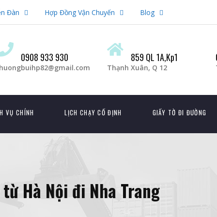
ễn Đàn
Hợp Đồng Vận Chuyến
Blog
0908 933 930
859 QL 1A,Kp1
huongbuihp82@gmail.com
Thạnh Xuân, Q 12
H VỤ CHÍNH
LỊCH CHẠY CỐ ĐỊNH
GIẤY TỜ ĐI ĐƯỜNG
từ Hà Nội đi Nha Trang