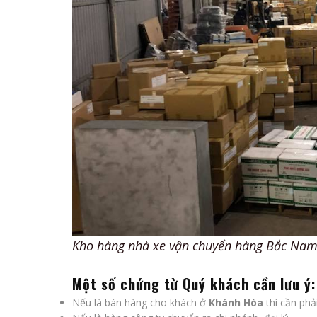
Kho hàng nhà xe vận chuyển hàng Bắc Na
Một số chứng từ Quý khách cần lưu ý:
Nếu là bán hàng cho khách ở
Khánh Hòa
thì cần phả