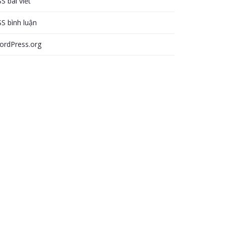
S bài viết
S bình luận
ordPress.org