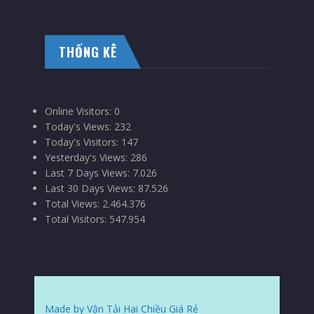
THỐNG KÊ
Online Visitors:
0
Today's Views:
232
Today's Visitors:
147
Yesterday's Views:
286
Last 7 Days Views:
7.026
Last 30 Days Views:
87.526
Total Views:
2.464.376
Total Visitors:
547.954
Made by Vận Tải Hai Chiều Giá Rẻ