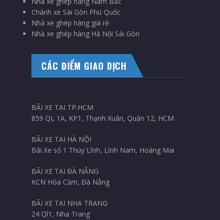
Nhà xe ghép hàng Nam Bắc
Chành xe Sài Gòn Phú Quốc
Nhà xe ghép hàng giá rẻ
Nhà xe ghép hàng Hà Nội Sài Gòn
CÁC ĐIỂM GIAO DỊCH
BÃI XE TẠI TP.HCM
859 QL 1A, KP1, Thạnh Xuân, Quận 12, HCM
BÃI XE TẠI HÀ NỘI
Bãi Xe số 1 Thúy Lĩnh, Lĩnh Nam, Hoàng Mai
BÃI XE TẠI ĐÀ NẴNG
KCN Hòa Cầm, Đà Nẵng
BÃI XE TẠI NHA TRANG
24 Ql1, Nha Trang