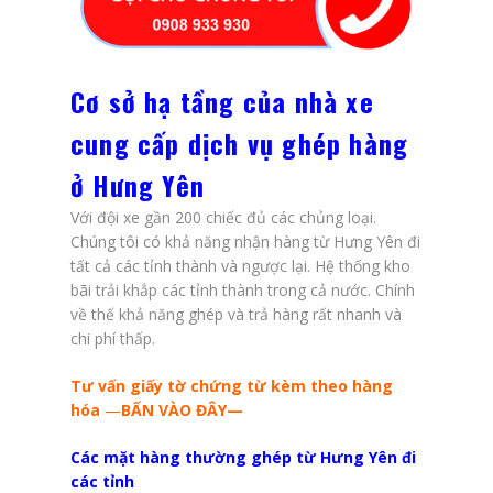
Cơ sở hạ tầng của nhà xe
cung cấp dịch vụ ghép hàng
ở Hưng Yên
Với đội xe gần 200 chiếc đủ các chủng loại.
Chúng tôi có khả năng nhận hàng từ Hưng Yên đi
tất cả các tỉnh thành và ngược lại. Hệ thống kho
bãi trải khắp các tỉnh thành trong cả nước. Chính
về thế khả năng ghép và trả hàng rất nhanh và
chi phí thấp.
Tư vấn giấy tờ chứng từ kèm theo hàng
hóa
—
BẤN VÀO ĐÂY
—
Các mặt hàng thường ghép từ Hưng Yên
đi
các tỉnh