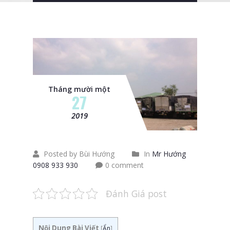
Tháng mười một
27
2019
Posted by Bùi Hướng
In
Mr Hướng
0908 933 930
0 comment
Đánh Giá post
Nội Dung Bài Viết
[
Ẩn
]