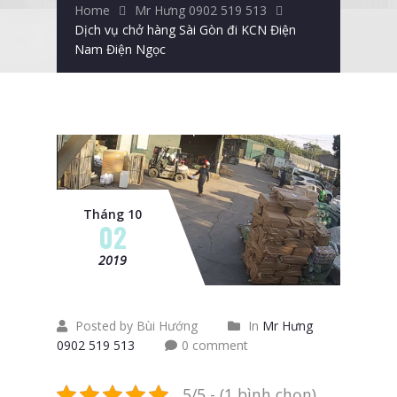
Home
Mr Hưng 0902 519 513
Dịch vụ chở hàng Sài Gòn đi KCN Điện
Nam Điện Ngọc
Tháng 10
02
2019
Posted by Bùi Hướng
In
Mr Hưng
0902 519 513
0 comment
5/5 - (1 bình chọn)