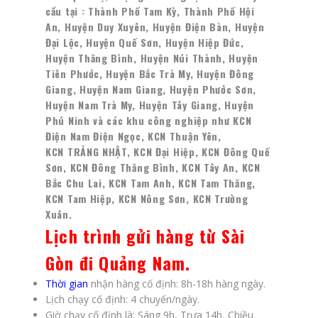
cầu tại : Thành Phố Tam Kỳ, Thành Phố Hội
An, Huyện Duy Xuyên, Huyện Điện Bàn, Huyện
Đại Lộc, Huyện Quế Sơn, Huyện Hiệp Đức,
Huyện Thăng Bình, Huyện Núi Thành, Huyện
Tiên Phước, Huyện Bắc Trà My, Huyện Đông
Giang, Huyện Nam Giang, Huyện Phước Sơn,
Huyện Nam Trà My, Huyện Tây Giang, Huyện
Phú Ninh và các khu công nghiệp như KCN
Điện Nam Điện Ngọc, KCN Thuận Yên,
KCN
TRẢNG NHẬT, KCN Đại Hiệp, KCN Đông Quế
Sơn, KCN Đông Thăng Bình, KCN Tây An, KCN
Bắc Chu Lai, KCN Tam Anh, KCN Tam Thăng,
KCN Tam Hiệp, KCN Nông Sơn, KCN Trường
Xuân.
Lịch trình gửi hàng từ Sài
Gòn đi Quảng Nam
.
Thời gian
nhận hàng cố định: 8h-18h hàng ngày.
Lịch chạy cố định: 4 chuyến/ngày.
Giờ chạy cố định là: Sáng 9h, Trưa 14h, Chiều