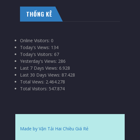
THỐNG KÊ
Online Visitors:
0
Today's Views:
134
Today's Visitors:
67
Yesterday's Views:
286
Last 7 Days Views:
6.928
Last 30 Days Views:
87.428
Total Views:
2.464.278
Total Visitors:
547.874
Made by Vận Tải Hai Chiều Giá Rẻ