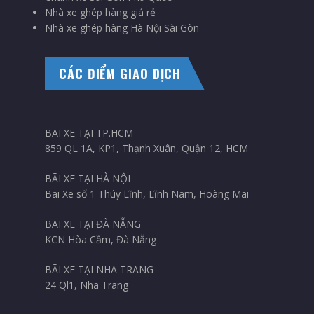
Nhà xe ghép hàng giá rẻ
Nhà xe ghép hàng Hà Nội Sài Gòn
CÁC ĐIỂM GIAO DỊCH
BÃI XE TẠI TP.HCM
859 QL 1A, KP1, Thạnh Xuân, Quận 12, HCM
BÃI XE TẠI HÀ NỘI
Bãi Xe số 1 Thúy Lĩnh, Lĩnh Nam, Hoàng Mai
BÃI XE TẠI ĐÀ NẴNG
KCN Hòa Cầm, Đà Nẵng
BÃI XE TẠI NHA TRANG
24 Ql1, Nha Trang