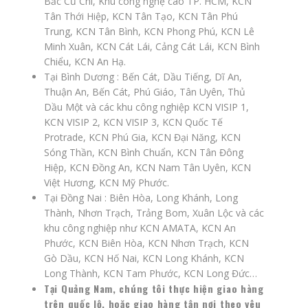
Bắc Củ Chi, Khu công nghệ cao TP. HCM, KCN
Tân Thới Hiệp, KCN Tân Tạo, KCN Tân Phú
Trung, KCN Tân Bình, KCN Phong Phú, KCN Lê
Minh Xuân, KCN Cát Lái, Cảng Cát Lái, KCN Bình
Chiểu, KCN An Hạ.
Tại Bình Dương : Bến Cát, Dầu Tiếng, Dĩ An,
Thuận An, Bến Cát, Phú Giáo, Tân Uyên, Thủ
Dầu Một và các khu công nghiệp KCN VISIP 1,
KCN VISIP 2, KCN VISIP 3, KCN Quốc Tế
Protrade, KCN Phú Gia, KCN Đại Năng, KCN
Sóng Thần, KCN Bình Chuẩn, KCN Tân Đông
Hiệp, KCN Đồng An, KCN Nam Tân Uyên, KCN
Việt Hương, KCN Mỹ Phước.
Tại Đồng Nai : Biên Hòa, Long Khánh, Long
Thành, Nhơn Trạch, Trảng Bom, Xuân Lộc và các
khu công nghiệp như KCN AMATA, KCN An
Phước, KCN Biên Hòa, KCN Nhơn Trạch, KCN
Gò Dầu, KCN Hố Nai, KCN Long Khánh, KCN
Long Thành, KCN Tam Phước, KCN Long Đức…
Tại Quảng Nam, chúng tôi thực hiện giao hàng
trên quốc lộ, hoặc giao hàng tận nơi theo yêu