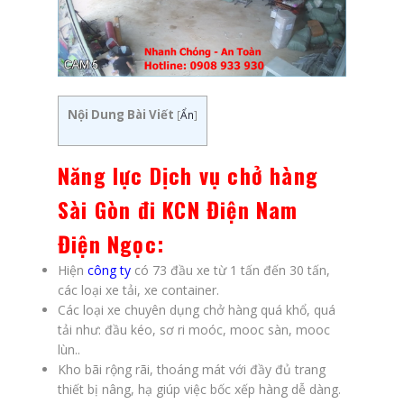
Nội Dung Bài Viết
[
Ẩn
]
Năng lực
Dịch vụ chở hàng
Sài Gòn đi KCN Điện Nam
Điện Ngọc
:
Hiện
công ty
có 73 đầu xe từ 1 tấn đến 30 tấn,
các loại xe tải, xe container.
Các loại xe chuyên dụng chở hàng quá khổ, quá
tải như: đầu kéo, sơ ri moóc, mooc sàn, mooc
lùn..
Kho bãi rộng rãi, thoáng mát với đầy đủ trang
thiết bị nâng, hạ giúp việc bốc xếp hàng dễ dàng.