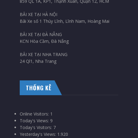
859 QL 1A, KP1, Thạnh Xuân, Quận 12, HCM
BÃI XE TẠI HÀ NỘI
Bãi Xe số 1 Thúy Lĩnh, Lĩnh Nam, Hoàng Mai
BÃI XE TẠI ĐÀ NẴNG
KCN Hòa Cầm, Đà Nẵng
BÃI XE TẠI NHA TRANG
24 Ql1, Nha Trang
THỐNG KÊ
Online Visitors:
1
Today's Views:
9
Today's Visitors:
7
Yesterday's Views:
1.920