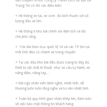
vận chuyển ra đời. Công ty TNHH Dịch vụ vận tải
Trọng Tín có đủ các điều kiện:
+ Hệ thống xe tải, xe cont đủ kích thước với số
lượng đầu xe lớn.
+ Hệ thống 6 kho bãi chính với diện tích và độ
che phủ rộng.
+ Trải dài theo trục quốc lộ 1A và các TP lớn tại
mỗi tỉnh đều có chành xe trung chuyển
+ Tại các đầu kho bãi đều được trang bị đầy đủ
thiết bị vật chất kĩ thuật như: xe cẩu tự hành, xe
nâng điện, nâng tay,…
+ Đội ngũ nhân viên lành nghề, nhiệt tình, dễ
thương luôn luôn lắng nghe và tư vấn nhiệt tình
+ Toàn bộ quy trình giao nhận khép kín, đảm bảo
về việc bảo mật thông tin khách hàng