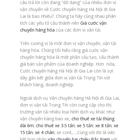
câu trả lời còn đang “dở dang” của nhiều đơn vị
vận chuyển về Cước chuyển hàng Hà Nội đi Gia
Lai là bao nhiêu?. Chúng ta hãy cùng nhau phân
tích các yếu tố cấu thành nên
Giá cước vận
chuyển hàng hóa
của các đơn vị vận tải.
Trên cương vị là một đơn vị vận chuyển, vận tải
hàng hóa. Chúng tôi hiểu rằng giá cước vận
chuyển hàng hóa là một phần cấu tạo, cấu thành
giá bán sản phẩm của doanh nghiệp. Hơn nữa,
Cước chuyển hàng Hà Nội đi Gia Lai còn là sợi
dây gắn kết giữa đơn vị vận tải Trọng Tín với
khách hàng, doanh nghiệp.
Ngoài dịch vụ Vận chuyển hàng Hà Nội đi Gia Lai,
đơn vị vận tải Trọng Tín còn cung cấp cho thị
trường vận tải nhiều loại hình dịch vụ khác như:
vận chuyển hàng bao xe,
cho thuê xe tải thùng
dài 6m
;
cho thuê xe 3.5 tấn
;
xe 5 tấn
;
xe 8 tấn
;
xe
15 tấn
;
xe 4 chân
; xe cont,….Cùng với đó là việc
kết hợp nhận
vận chuyển hai chiều Bắc Nam
với