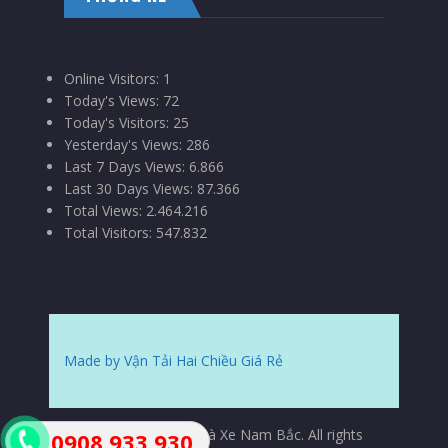
Online Visitors:
1
Today's Views:
72
Today's Visitors:
25
Yesterday's Views:
286
Last 7 Days Views:
6.866
Last 30 Days Views:
87.366
Total Views:
2.464.216
Total Visitors:
547.832
Made by Vận Tải Hai Chiều Giá Rẻ
© Copyrights 2015 Nhà Xe Nam Bắc. All rights
0908 933 930