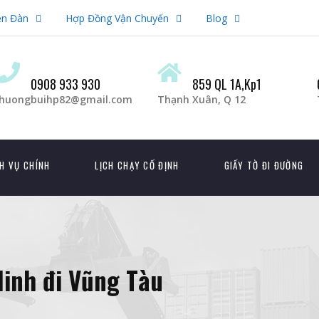
ễn Đàn
Hợp Đồng Vận Chuyến
Blog
0908 933 930
859 QL 1A,Kp1
huongbuihp82@gmail.com
Thạnh Xuân, Q 12
H VỤ CHÍNH
LỊCH CHẠY CỐ ĐỊNH
GIẤY TỜ ĐI ĐƯỜNG
inh đi Vũng Tàu