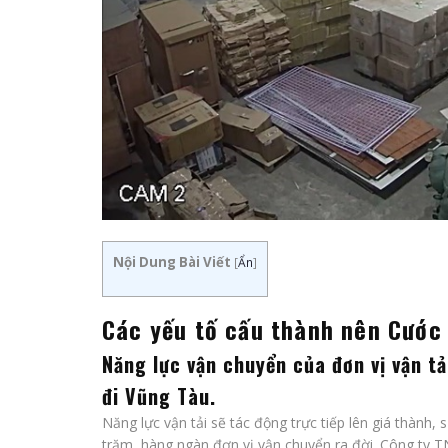
Nội Dung Bài Viết
[
Ẩn
]
Các yếu tố cấu thành nên Cước
Năng lực vận chuyển của đơn vị vận tả
đi Vũng Tàu
.
Năng lực vận tải sẽ tác động trực tiếp lên giá thành, 
trăm, hàng ngàn đơn vị vận chuyển ra đời. Công ty TN