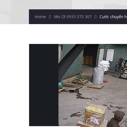
Home
Mis Ơi 0933 573 307
Cước chuyển h