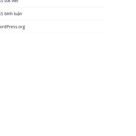
S bài viết
S bình luận
ordPress.org