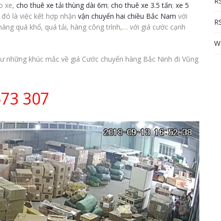
RS
o xe,
cho thuê xe tải thùng dài 6m
;
cho thuê xe 3.5 tấn
;
xe 5
i đó là việc kết hợp nhận
vận chuyển hai chiều Bắc Nam
với
RS
 hàng quá khổ, quá tải, hàng công trình,… với giá cước cạnh
W
hư những khúc mắc về giá Cước chuyển hàng Bắc Ninh đi Vũng
573 307