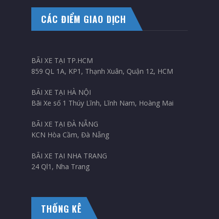
CÁC ĐIỂM GIAO DỊCH
BÃI XE TẠI TP.HCM
859 QL 1A, KP1, Thạnh Xuân, Quận 12, HCM
BÃI XE TẠI HÀ NỘI
Bãi Xe số 1 Thúy Lĩnh, Lĩnh Nam, Hoàng Mai
BÃI XE TẠI ĐÀ NẴNG
KCN Hòa Cầm, Đà Nẵng
BÃI XE TẠI NHA TRANG
24 Ql1, Nha Trang
THỐNG KÊ