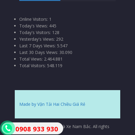
Online Visitors:
1
Today's Views:
445
Today's Visitors:
128
Yesterday's Views:
292
Last 7 Days Views:
5.547
Last 30 Days Views:
30.090
Total Views:
2.464.881
Total Visitors:
548.119
Made by Vận Tải Hai Chiều Giá Rẻ
© Copyrights 2015 Nhà Xe Nam Bắc. All rights
0908 933 930
reserved.