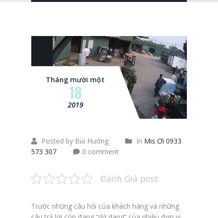
Tháng mười một
18
2019
Posted by Bùi Hướng
In
Mis Ơi 0933
573 307
0 comment
Đánh Giá post
Trước những câu hỏi của khách hàng và những
câu trả lời còn đang “dở dang” của nhiều đơn vị