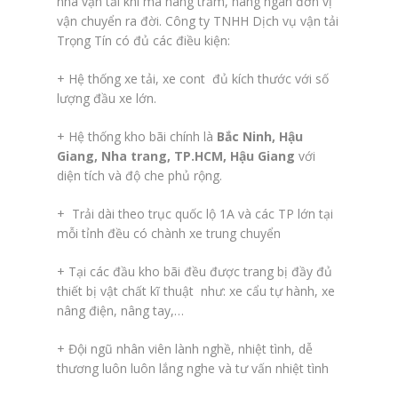
nhà vận tải khi mà hàng trăm, hàng ngàn đơn vị
vận chuyển ra đời. Công ty TNHH Dịch vụ vận tải
Trọng Tín có đủ các điều kiện:
+ Hệ thống xe tải, xe cont đủ kích thước với số
lượng đầu xe lớn.
+ Hệ thống kho bãi chính là
Bắc Ninh,
Hậu
Giang, Nha trang, TP.HCM,
Hậu Giang
với
diện tích và độ che phủ rộng.
+ Trải dài theo trục quốc lộ 1A và các TP lớn tại
mỗi tỉnh đều có chành xe trung chuyển
+ Tại các đầu kho bãi đều được trang bị đầy đủ
thiết bị vật chất kĩ thuật như: xe cẩu tự hành, xe
nâng điện, nâng tay,…
+ Đội ngũ nhân viên lành nghề, nhiệt tình, dễ
thương luôn luôn lắng nghe và tư vấn nhiệt tình