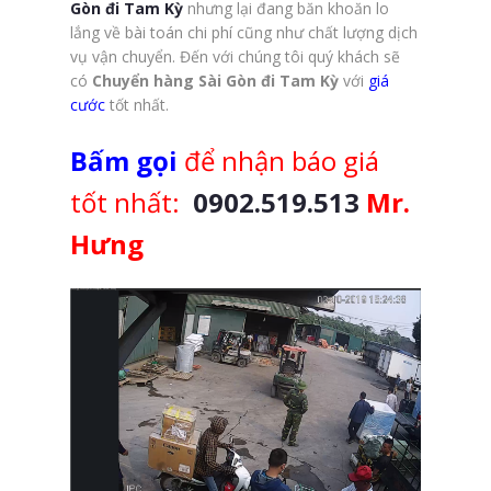
Gòn đi Tam Kỳ
nhưng lại đang băn khoăn lo
lắng về bài toán chi phí cũng như chất lượng dịch
vụ vận chuyển. Đến với chúng tôi quý khách sẽ
có
Chuyển hàng Sài Gòn đi Tam Kỳ
với
giá
cước
tốt nhất.
Bấm gọi
để nhận báo giá
tốt nhất:
0902.519.513
Mr.
Hưng