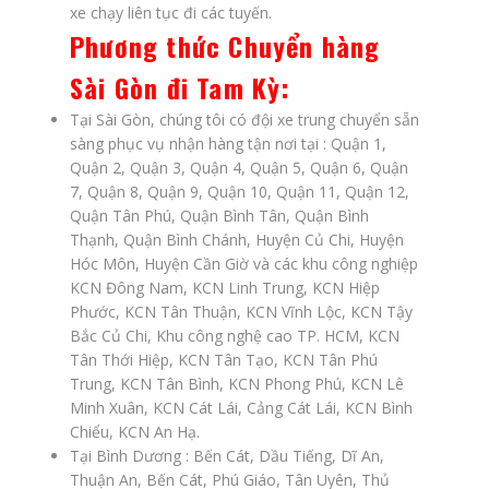
xe chạy liên tục đi các tuyến.
Phương thức
Chuyển hàng
Sài Gòn đi Tam Kỳ
:
Tại Sài Gòn, chúng tôi có đội xe trung chuyển sẵn
sàng phục vụ nhận hàng tận nơi tại : Quận 1,
Quận 2, Quận 3, Quận 4, Quận 5, Quận 6, Quận
7, Quận 8, Quận 9, Quận 10, Quận 11, Quận 12,
Quận Tân Phú, Quận Bình Tân, Quận Bình
Thạnh, Quận Bình Chánh, Huyện Củ Chi, Huyện
Hóc Môn, Huyện Cần Giờ và các khu công nghiệp
KCN Đông Nam, KCN Linh Trung, KCN Hiệp
Phước, KCN Tân Thuận, KCN Vĩnh Lộc, KCN Tậy
Bắc Củ Chi, Khu công nghệ cao TP. HCM, KCN
Tân Thới Hiệp, KCN Tân Tạo, KCN Tân Phú
Trung, KCN Tân Bình, KCN Phong Phú, KCN Lê
Minh Xuân, KCN Cát Lái, Cảng Cát Lái, KCN Bình
Chiểu, KCN An Hạ.
Tại Bình Dương : Bến Cát, Dầu Tiếng, Dĩ An,
Thuận An, Bến Cát, Phú Giáo, Tân Uyên, Thủ