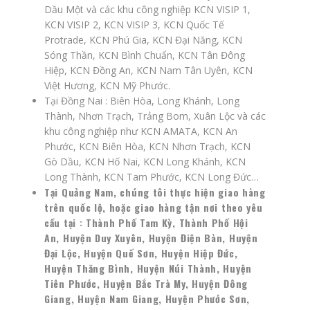
Dầu Một và các khu công nghiệp KCN VISIP 1,
KCN VISIP 2, KCN VISIP 3, KCN Quốc Tế
Protrade, KCN Phú Gia, KCN Đại Năng, KCN
Sóng Thần, KCN Bình Chuẩn, KCN Tân Đông
Hiệp, KCN Đồng An, KCN Nam Tân Uyên, KCN
Việt Hương, KCN Mỹ Phước.
Tại Đồng Nai : Biên Hòa, Long Khánh, Long
Thành, Nhơn Trạch, Trảng Bom, Xuân Lộc và các
khu công nghiệp như KCN AMATA, KCN An
Phước, KCN Biên Hòa, KCN Nhơn Trạch, KCN
Gò Dầu, KCN Hố Nai, KCN Long Khánh, KCN
Long Thành, KCN Tam Phước, KCN Long Đức…
Tại Quảng Nam, chúng tôi thực hiện giao hàng
trên quốc lộ, hoặc giao hàng tận nơi theo yêu
cầu tại : Thành Phố Tam Kỳ, Thành Phố Hội
An, Huyện Duy Xuyên, Huyện Điện Bàn, Huyện
Đại Lộc, Huyện Quế Sơn, Huyện Hiệp Đức,
Huyện Thăng Bình, Huyện Núi Thành, Huyện
Tiên Phước, Huyện Bắc Trà My, Huyện Đông
Giang, Huyện Nam Giang, Huyện Phước Sơn,