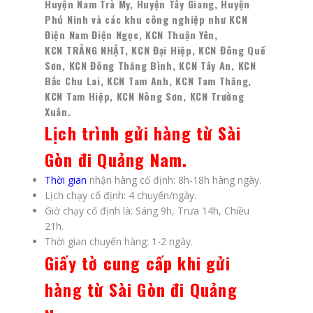
Huyện Nam Trà My, Huyện Tây Giang, Huyện
Phú Ninh và các khu công nghiệp như KCN
Điện Nam Điện Ngọc, KCN Thuận Yên,
KCN
TRẢNG NHẬT, KCN Đại Hiệp, KCN Đông Quế
Sơn, KCN Đông Thăng Bình, KCN Tây An, KCN
Bắc Chu Lai, KCN Tam Anh, KCN Tam Thăng,
KCN Tam Hiệp, KCN Nông Sơn, KCN Trường
Xuân.
Lịch trình gửi hàng từ Sài
Gòn đi Quảng Nam
.
Thời gian
nhận hàng cố định: 8h-18h hàng ngày.
Lịch chạy cố định: 4 chuyến/ngày.
Giờ chạy cố định là: Sáng 9h, Trưa 14h, Chiều
21h.
Thời gian chuyển hàng: 1-2 ngày.
Giấy tờ cung cấp khi gửi
hàng từ Sài Gòn đi Quảng