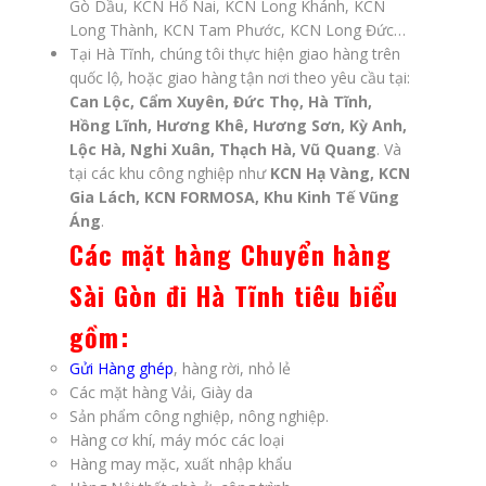
Gò Dầu, KCN Hố Nai, KCN Long Khánh, KCN
Long Thành, KCN Tam Phước, KCN Long Đức…
Tại Hà Tĩnh, chúng tôi thực hiện giao hàng trên
quốc lộ, hoặc giao hàng tận nơi theo yêu cầu tại:
Can Lộc, Cẩm Xuyên, Đức Thọ, Hà Tĩnh,
Hồng Lĩnh, Hương Khê, Hương Sơn, Kỳ Anh,
Lộc Hà, Nghi Xuân, Thạch Hà, Vũ Quang
. Và
tại các khu công nghiệp như
KCN Hạ Vàng, KCN
Gia Lách, KCN FORMOSA, Khu Kinh Tế Vũng
Áng
.
Các mặt hàng Chuyển hàng
Sài Gòn đi Hà Tĩnh tiêu biểu
gồm:
Gửi Hàng ghép
, hàng rời, nhỏ lẻ
Các mặt hàng Vải, Giày da
Sản phẩm công nghiệp, nông nghiệp.
Hàng cơ khí, máy móc các loại
Hàng may mặc, xuất nhập khẩu