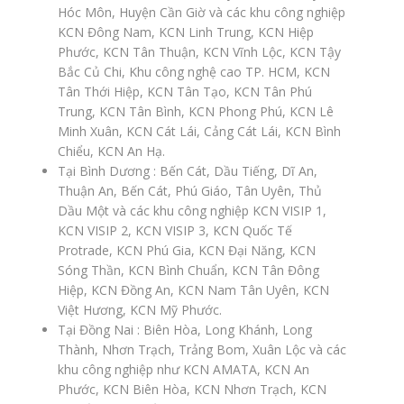
Hóc Môn, Huyện Cần Giờ và các khu công nghiệp
KCN Đông Nam, KCN Linh Trung, KCN Hiệp
Phước, KCN Tân Thuận, KCN Vĩnh Lộc, KCN Tậy
Bắc Củ Chi, Khu công nghệ cao TP. HCM, KCN
Tân Thới Hiệp, KCN Tân Tạo, KCN Tân Phú
Trung, KCN Tân Bình, KCN Phong Phú, KCN Lê
Minh Xuân, KCN Cát Lái, Cảng Cát Lái, KCN Bình
Chiểu, KCN An Hạ.
Tại Bình Dương : Bến Cát, Dầu Tiếng, Dĩ An,
Thuận An, Bến Cát, Phú Giáo, Tân Uyên, Thủ
Dầu Một và các khu công nghiệp KCN VISIP 1,
KCN VISIP 2, KCN VISIP 3, KCN Quốc Tế
Protrade, KCN Phú Gia, KCN Đại Năng, KCN
Sóng Thần, KCN Bình Chuẩn, KCN Tân Đông
Hiệp, KCN Đồng An, KCN Nam Tân Uyên, KCN
Việt Hương, KCN Mỹ Phước.
Tại Đồng Nai : Biên Hòa, Long Khánh, Long
Thành, Nhơn Trạch, Trảng Bom, Xuân Lộc và các
khu công nghiệp như KCN AMATA, KCN An
Phước, KCN Biên Hòa, KCN Nhơn Trạch, KCN