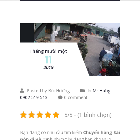
Tháng mười một
11
2019
Posted by Bùi Hướng
In
Mr Hưng
0902 519 513
0 comment
5/5 - (1 bình chọn)
Bạn đang có nhu cầu tìm kiếm
Chuyển hàng Sài
Gòn đi Hà Tĩnh
nhưng lại đang băn khoăn lo