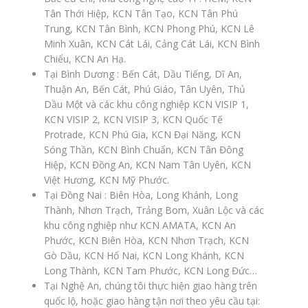
Tân Thới Hiệp, KCN Tân Tạo, KCN Tân Phú
Trung, KCN Tân Bình, KCN Phong Phú, KCN Lê
Minh Xuân, KCN Cát Lái, Cảng Cát Lái, KCN Bình
Chiểu, KCN An Hạ.
Tại Bình Dương : Bến Cát, Dầu Tiếng, Dĩ An,
Thuận An, Bến Cát, Phú Giáo, Tân Uyên, Thủ
Dầu Một và các khu công nghiệp KCN VISIP 1,
KCN VISIP 2, KCN VISIP 3, KCN Quốc Tế
Protrade, KCN Phú Gia, KCN Đại Năng, KCN
Sóng Thần, KCN Bình Chuẩn, KCN Tân Đông
Hiệp, KCN Đồng An, KCN Nam Tân Uyên, KCN
Việt Hương, KCN Mỹ Phước.
Tại Đồng Nai : Biên Hòa, Long Khánh, Long
Thành, Nhơn Trạch, Trảng Bom, Xuân Lộc và các
khu công nghiệp như KCN AMATA, KCN An
Phước, KCN Biên Hòa, KCN Nhơn Trạch, KCN
Gò Dầu, KCN Hố Nai, KCN Long Khánh, KCN
Long Thành, KCN Tam Phước, KCN Long Đức…
Tại Nghệ An, chúng tôi thực hiện giao hàng trên
quốc lộ, hoặc giao hàng tận nơi theo yêu cầu tại: