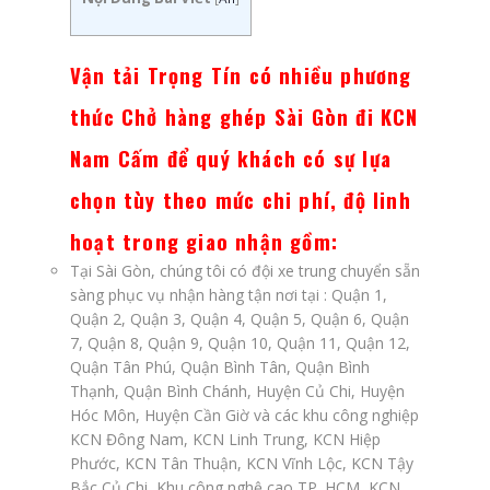
Vận tải Trọng Tín
có nhiều phương
thức Chở hàng ghép Sài Gòn đi KCN
Nam Cấm
để quý khách có sự lựa
chọn tùy theo mức chi phí, độ linh
hoạt trong giao nhận gồm:
Tại Sài Gòn, chúng tôi có đội xe trung chuyển sẵn
sàng phục vụ nhận hàng tận nơi tại : Quận 1,
Quận 2, Quận 3, Quận 4, Quận 5, Quận 6, Quận
7, Quận 8, Quận 9, Quận 10, Quận 11, Quận 12,
Quận Tân Phú, Quận Bình Tân, Quận Bình
Thạnh, Quận Bình Chánh, Huyện Củ Chi, Huyện
Hóc Môn, Huyện Cần Giờ và các khu công nghiệp
KCN Đông Nam, KCN Linh Trung, KCN Hiệp
Phước, KCN Tân Thuận, KCN Vĩnh Lộc, KCN Tậy
Bắc Củ Chi, Khu công nghệ cao TP. HCM, KCN