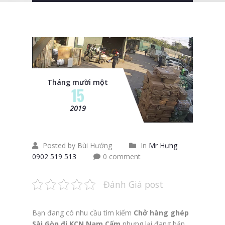
Tháng mười một
15
2019
Posted by Bùi Hướng
In
Mr Hưng
0902 519 513
0 comment
Đánh Giá post
Bạn đang có nhu cầu tìm kiếm
Chở hàng ghép
Sài Gòn đi KCN Nam Cấm
nhưng lại đang băn