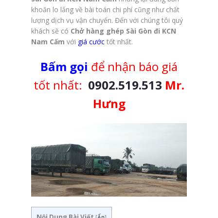
khoăn lo lắng về bài toán chi phí cũng như chất
lượng dịch vụ vận chuyển. Đến với chúng tôi quý
khách sẽ có
Chở hàng ghép Sài Gòn đi KCN
Nam Cấm
với
giá cước
tốt nhất.
Bấm gọi
để nhận báo giá
tốt nhất:
0902.519.513
Mr.
Hưng
Nội Dung Bài Viết
[
Ẩn
]