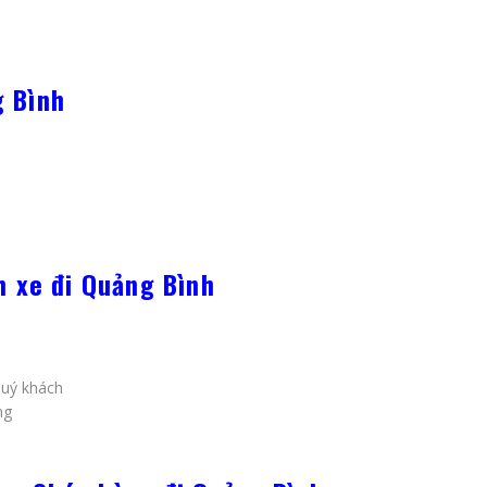
g Bình
h xe đi Quảng Bình
quý khách
ng