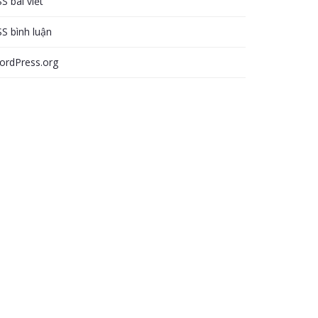
S bài viết
S bình luận
ordPress.org