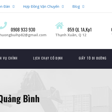
ễn Đàn
Hợp Đồng Vận Chuyến
Blog
0908 933 930
859 QL 1A,Kp1
huongbuihp82@gmail.com
Thạnh Xuân, Q 12
H VỤ CHÍNH
LỊCH CHẠY CỐ ĐỊNH
GIẤY TỜ ĐI ĐƯỜNG
Quảng Bình