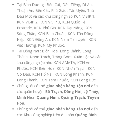
Tại Bình Dương : Bến Cát, Dầu Tiếng, Dĩ An,
Thuận An, Bến Cát, Phú Giáo, Tân Uyên, Thủ
Dầu Một và các khu công nghiệp KCN VISIP 1,
KCN VISIP 2, KCN VISIP 3, KCN Quốc Tế
Protrade, KCN Phú Gia, KCN Đại Năng, KCN
Sóng Thần, KCN Bình Chuẩn, KCN Tân Đông
Hiệp, KCN Đồng An, KCN Nam Tân Uyên, KCN
Việt Hương, KCN Mỹ Phước.
Tại Đồng Nai : Biên Hòa, Long Khánh, Long
Thành, Nhơn Trạch, Trảng Bom, Xuân Lộc và các
khu công nghiệp như KCN AMATA, KCN An
Phước, KCN Biên Hòa, KCN Nhơn Trạch, KCN
Gò Dầu, KCN Hố Nai, KCN Long Khánh, KCN
Long Thành, KCN Tam Phước, KCN Long Đức…
Chúng tôi có thể
giao nhận hàng tận nơi
đến
các quận huyện:
Bố Trạch, Đồng Hới, Lệ Thủy,
Minh Hóa, Quảng Ninh, Quảng Trạch, Tuyên
Hóa
.
Chúng tôi có thể
giao nhận hàng tận nơi
đến
các Khu công nghiệp trên địa bàn
Quảng Bình
: