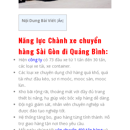
Nội Dung Bài Viết
[
Ẩn
]
Năng lực
Chành xe chuyển
hàng Sài Gòn đi Quảng Bình
:
Hiện
công ty
có 73 đầu xe từ 1 tấn đến 30 tấn,
các loại xe tải, xe container.
Các loại xe chuyên dụng chở hàng quá khổ, quá
tải như: đầu kéo, sơ ri moóc, mooc sàn, mooc
lùn..
Kho bãi rộng rãi, thoáng mát với đầy đủ trang
thiết bị nâng, hạ giúp việc bốc xếp hàng dễ dàng.
Đội ngũ giám sát, nhân viên chuyên nghiệp và
được đào tạo nghiệp tốt.
Hệ thống tăng bo, giao hàng từng tỉnh thành. Hỗ
trợ giao hàng tận nơi theo yêu cầu.
Mỗi ngày chúng tôi
vận chuyển 400 tấn hàng
và