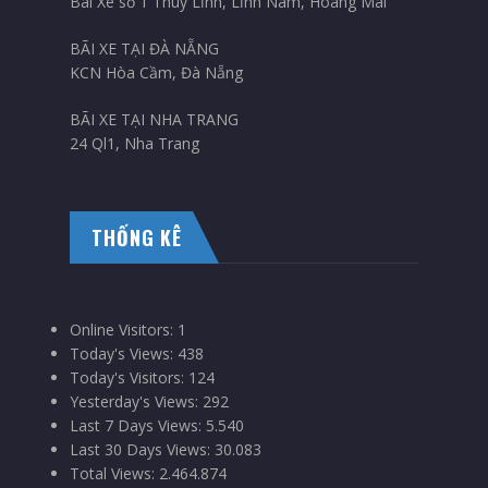
Bãi Xe số 1 Thúy Lĩnh, Lĩnh Nam, Hoàng Mai
BÃI XE TẠI ĐÀ NẴNG
KCN Hòa Cầm, Đà Nẵng
BÃI XE TẠI NHA TRANG
24 Ql1, Nha Trang
THỐNG KÊ
Online Visitors:
1
Today's Views:
438
Today's Visitors:
124
Yesterday's Views:
292
Last 7 Days Views:
5.540
Last 30 Days Views:
30.083
Total Views:
2.464.874