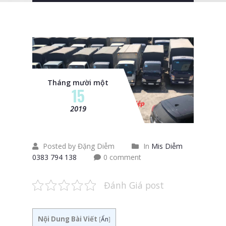
Tháng mười một
15
2019
Posted by Đặng Diễm
In
Mis Diễm
0383 794 138
0 comment
Đánh Giá post
Nội Dung Bài Viết
[
Ẩn
]