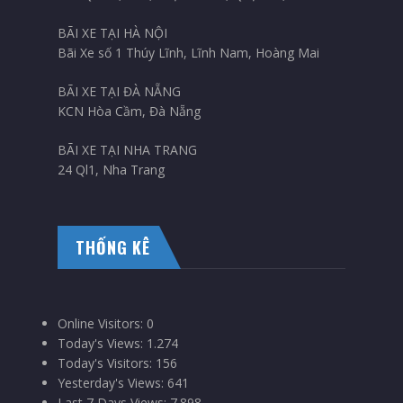
BÃI XE TẠI HÀ NỘI
Bãi Xe số 1 Thúy Lĩnh, Lĩnh Nam, Hoàng Mai
BÃI XE TẠI ĐÀ NẴNG
KCN Hòa Cầm, Đà Nẵng
BÃI XE TẠI NHA TRANG
24 Ql1, Nha Trang
THỐNG KÊ
Online Visitors:
0
Today's Views:
1.274
Today's Visitors:
156
Yesterday's Views:
641
Last 7 Days Views:
7.898