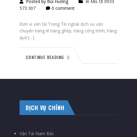
Posted by Bùi Hướng
In
Mis Ơi 0933
573 307
0 comment
Đơn vị vận tải Trọng Tín ngoài dịch vụ vận
chuyển hàng lẻ hàng ghép, hàng công trình, hàng
quá […]
CONTINUE READING
DỊCH VỤ CHÍNH
Vận Tải Nam Bắc