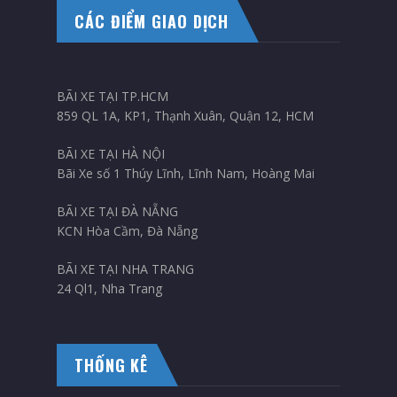
CÁC ĐIỂM GIAO DỊCH
BÃI XE TẠI TP.HCM
859 QL 1A, KP1, Thạnh Xuân, Quận 12, HCM
BÃI XE TẠI HÀ NỘI
Bãi Xe số 1 Thúy Lĩnh, Lĩnh Nam, Hoàng Mai
BÃI XE TẠI ĐÀ NẴNG
KCN Hòa Cầm, Đà Nẵng
BÃI XE TẠI NHA TRANG
24 Ql1, Nha Trang
THỐNG KÊ