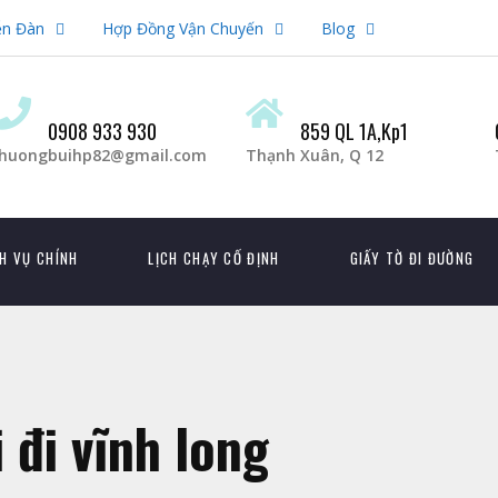
ễn Đàn
Hợp Đồng Vận Chuyến
Blog
0908 933 930
859 QL 1A,Kp1
huongbuihp82@gmail.com
Thạnh Xuân, Q 12
H VỤ CHÍNH
LỊCH CHẠY CỐ ĐỊNH
GIẤY TỜ ĐI ĐƯỜNG
 đi vĩnh long