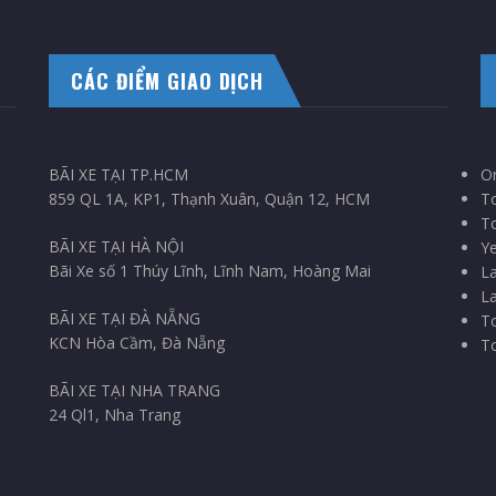
CÁC ĐIỂM GIAO DỊCH
BÃI XE TẠI TP.HCM
On
859 QL 1A, KP1, Thạnh Xuân, Quận 12, HCM
T
To
BÃI XE TẠI HÀ NỘI
Ye
Bãi Xe số 1 Thúy Lĩnh, Lĩnh Nam, Hoàng Mai
La
La
BÃI XE TẠI ĐÀ NẴNG
To
KCN Hòa Cầm, Đà Nẵng
To
BÃI XE TẠI NHA TRANG
24 Ql1, Nha Trang