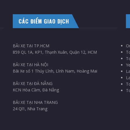
CÁC ĐIỂM GIAO DỊCH
BÃI XE TẠI TP.HCM
On
859 QL 1A, KP1, Thạnh Xuân, Quận 12, HCM
T
To
BÃI XE TẠI HÀ NỘI
Ye
Bãi Xe số 1 Thúy Lĩnh, Lĩnh Nam, Hoàng Mai
La
La
BÃI XE TẠI ĐÀ NẴNG
To
KCN Hòa Cầm, Đà Nẵng
To
BÃI XE TẠI NHA TRANG
24 Ql1, Nha Trang