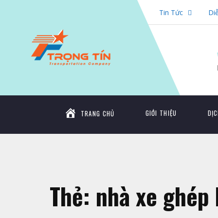
Tin Tức
Di
GIỚI THIỆU
DỊC
TRANG CHỦ
Thẻ:
nhà xe ghép 