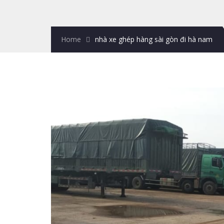
Home
nhà xe ghép hàng sài gòn đi hà nam