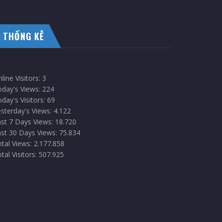
THỐNG KÊ
line Visitors:
3
oday's Views:
224
day's Visitors:
69
sterday's Views:
4.122
st 7 Days Views:
18.720
st 30 Days Views:
75.834
tal Views:
2.177.858
tal Visitors:
507.925