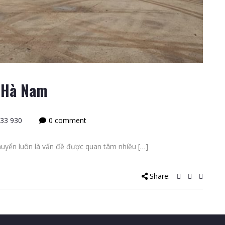
n Hà Nam
33 930
0 comment
uyển luôn là vấn đề được quan tâm nhiều […]
Share: