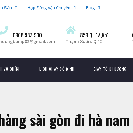
ễn Đàn
Hợp Đồng Vận Chuyến
Blog
0908 933 930
859 QL 1A,Kp1
huongbuihp82@gmail.com
Thạnh Xuân, Q 12
H VỤ CHÍNH
LỊCH CHẠY CỐ ĐỊNH
GIẤY TỜ ĐI ĐƯỜNG
hàng sài gòn đi hà nam