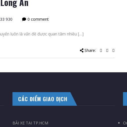
 Long An
33 930
0 comment
uyển luôn là vấn đề được quan tâm nhiều […]
Share:
CÁC ĐIỂM GIAO DỊCH
BÃI XE TẠI TP.HCM
On