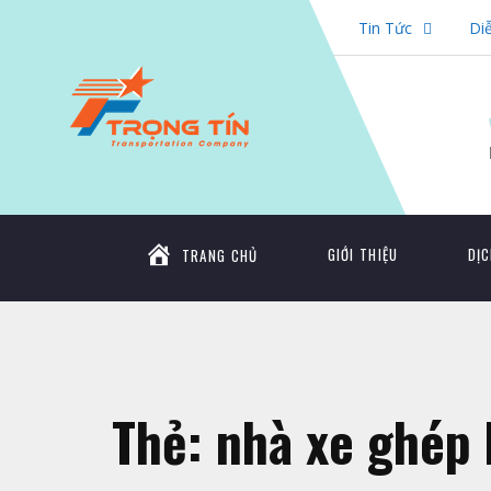
Tin Tức
Di
GIỚI THIỆU
DỊC
TRANG CHỦ
Thẻ:
nhà xe ghép 