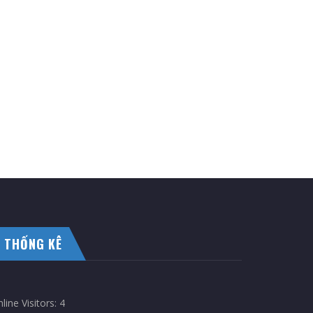
THỐNG KÊ
line Visitors:
4