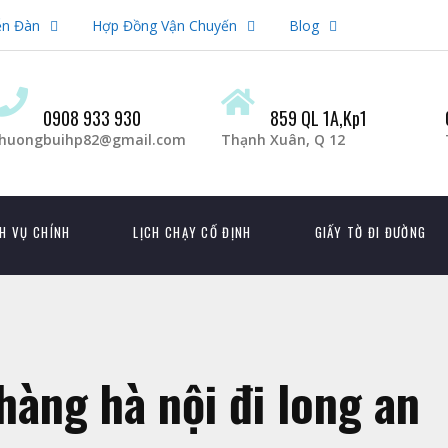
ễn Đàn
Hợp Đồng Vận Chuyến
Blog
0908 933 930
859 QL 1A,Kp1
huongbuihp82@gmail.com
Thạnh Xuân, Q 12
H VỤ CHÍNH
LỊCH CHẠY CỐ ĐỊNH
GIẤY TỜ ĐI ĐƯỜNG
hàng hà nội đi long an