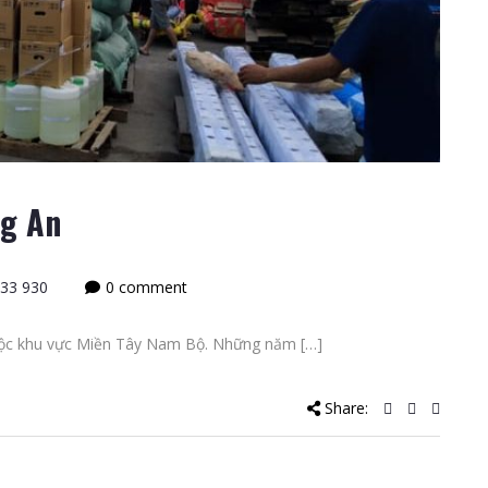
ng An
33 930
0 comment
uộc khu vực Miền Tây Nam Bộ. Những năm […]
Share: