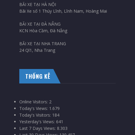
BÃI XE TẠI HÀ NỘI
Bãi Xe số 1 Thúy Lĩnh, Lĩnh Nam, Hoàng Mai
BÃI XE TẠI ĐÀ NẴNG
KCN Hòa Cầm, Đà Nẵng
BÃI XE TẠI NHA TRANG
24 Ql1, Nha Trang
THỐNG KÊ
Online Visitors:
2
Today's Views:
1.679
Today's Visitors:
184
Yesterday's Views:
641
Last 7 Days Views:
8.303
Last 30 Days Views:
130.407