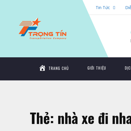
Tin Tức
Di
GIỚI THIỆU
DỊC
TRANG CHỦ
Thẻ:
nhà xe đi nh