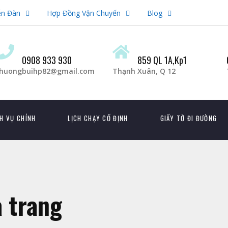
ễn Đàn
Hợp Đồng Vận Chuyến
Blog
0908 933 930
859 QL 1A,Kp1
huongbuihp82@gmail.com
Thạnh Xuân, Q 12
H VỤ CHÍNH
LỊCH CHẠY CỐ ĐỊNH
GIẤY TỜ ĐI ĐƯỜNG
a trang