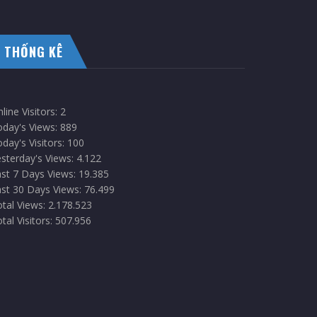
THỐNG KÊ
line Visitors:
2
oday's Views:
889
day's Visitors:
100
sterday's Views:
4.122
st 7 Days Views:
19.385
st 30 Days Views:
76.499
tal Views:
2.178.523
tal Visitors:
507.956