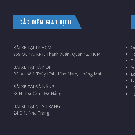
CÁC ĐIỂM GIAO DỊCH
BÃI XE TẠI TP.HCM
On
859 QL 1A, KP1, Thạnh Xuân, Quận 12, HCM
T
To
BÃI XE TẠI HÀ NỘI
Ye
Bãi Xe số 1 Thúy Lĩnh, Lĩnh Nam, Hoàng Mai
La
La
BÃI XE TẠI ĐÀ NẴNG
To
KCN Hòa Cầm, Đà Nẵng
To
BÃI XE TẠI NHA TRANG
24 Ql1, Nha Trang