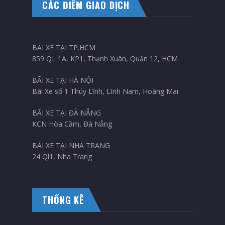
CÁC ĐIỂM GIAO DỊCH
BÃI XE TẠI TP.HCM
859 QL 1A, KP1, Thạnh Xuân, Quận 12, HCM
BÃI XE TẠI HÀ NỘI
Bãi Xe số 1 Thúy Lĩnh, Lĩnh Nam, Hoàng Mai
BÃI XE TẠI ĐÀ NẴNG
KCN Hòa Cầm, Đà Nẵng
BÃI XE TẠI NHA TRANG
24 Ql1, Nha Trang
THỐNG KÊ