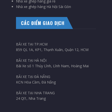
Nhà xe ghép hàng giá rẻ
Nhà xe ghép hàng Hà Nội Sài Gòn
CÁC ĐIỂM GIAO DỊCH
BÃI XE TẠI TP.HCM
859 QL 1A, KP1, Thạnh Xuân, Quận 12, HCM
BÃI XE TẠI HÀ NỘI
Bãi Xe số 1 Thúy Lĩnh, Lĩnh Nam, Hoàng Mai
BÃI XE TẠI ĐÀ NẴNG
KCN Hòa Cầm, Đà Nẵng
BÃI XE TẠI NHA TRANG
24 Ql1, Nha Trang