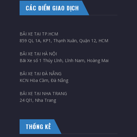
CÁC ĐIỂM GIAO DỊCH
BÃI XE TẠI TP.HCM
859 QL 1A, KP1, Thạnh Xuân, Quận 12, HCM
BÃI XE TẠI HÀ NỘI
Bãi Xe số 1 Thúy Lĩnh, Lĩnh Nam, Hoàng Mai
BÃI XE TẠI ĐÀ NẴNG
KCN Hòa Cầm, Đà Nẵng
BÃI XE TẠI NHA TRANG
24 Ql1, Nha Trang
THỐNG KÊ