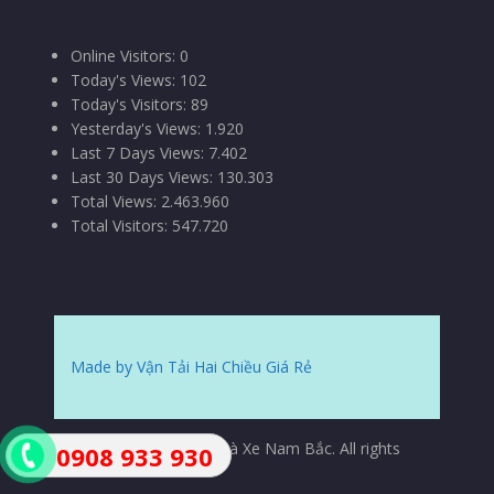
Online Visitors:
0
Today's Views:
102
Today's Visitors:
89
Yesterday's Views:
1.920
Last 7 Days Views:
7.402
Last 30 Days Views:
130.303
Total Views:
2.463.960
Total Visitors:
547.720
Made by Vận Tải Hai Chiều Giá Rẻ
© Copyrights 2015 Nhà Xe Nam Bắc. All rights
0908 933 930
reserved.