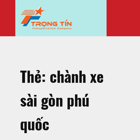
Thẻ:
chành xe
sài gòn phú
quốc