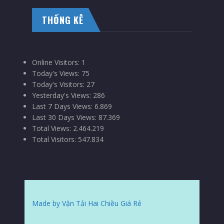
THỐNG KÊ
Online Visitors:
1
Today's Views:
75
Today's Visitors:
27
Yesterday's Views:
286
Last 7 Days Views:
6.869
Last 30 Days Views:
87.369
Total Views:
2.464.219
Total Visitors:
547.834
Made by Vận Tải Hai Chiều Giá Rẻ